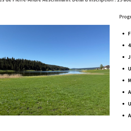
Prog
F
4
J
U
M
A
U
A