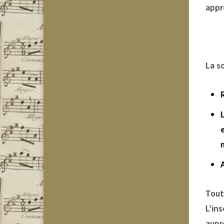
appr
La s
Tout
L’in
aupr