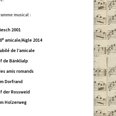
ramme musical :
iesch 2001
e
0
amicale/Aigle 2014
ubilé de l’amicale
f de Bänklialp
es amis romands
m Dorfrand
f der Rossweid
m Holzerweg