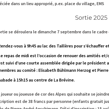
éciée dans un lieu approprié, p.ex. place du village, EMS
Sortie 2025
ortie se déroulera le dimanche 7 septembre dans le cadre 
Rendez-vous à 9h45 au lac des Taillères pour s’échauffer 
Le repas de midi est l’occasion de renouer des amitiés et/o
est suivi d’une courte assemblée dirigée par le président
membres au comité : Elisabeth Bühlmann Herzog et Pierre
Aubade à 15h15 au centre de La Brévine.
 joueur ou joueuse de cor des Alpes qui souhaite se joindr
scription est de 38 francs par personne (enfants gratuit ju
ès de Pierre-André Aeschimann. Délai d’inscription : 15 aoû